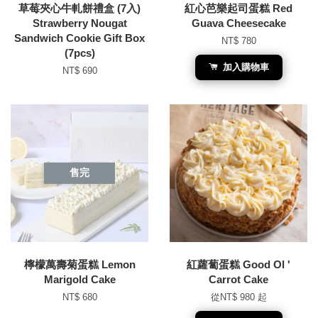
草莓夾心牛軋餅禮盒 (7入)
紅心芭樂起司蛋糕 Red
Strawberry Nougat
Guava Cheesecake
Sandwich Cookie Gift Box
NT$ 780
(7pcs)
加入購物車
NT$ 690
售完
檸檬萬壽菊蛋糕 Lemon
紅蘿蔔蛋糕 Good Ol '
Marigold Cake
Carrot Cake
NT$ 680
從
NT$ 980
起