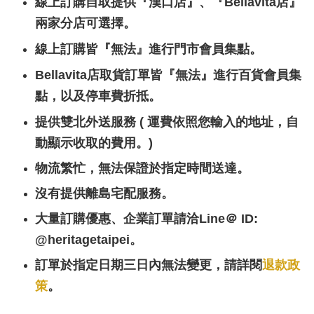
『
』
『
』
線上訂購自取提供
漢口店
、
Bellavita店
兩家分店可選擇。
線上訂購皆
『無法』進行門市會員集點。
Bellavita店取貨訂單皆『無法』進行百貨會員集
點，以及停車費折抵。
提供雙北外送服務 ( 運費依照您輸入的地址，自
動顯示收取的費用。)
物流繁忙，無法保證於指定時間送達。
沒有提供離島宅配服務。
大量訂購優惠、企業訂單請洽Line＠ ID:
@heritagetaipei。
訂單於指定日期三日內無法變更，請詳閱
退款政
策
。