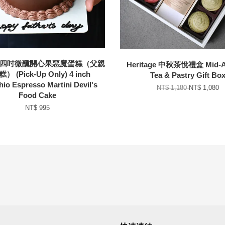
) 四吋微醺開心果惡魔蛋糕（父親
Heritage 中秋茶悅禮盒 Mid-
） (Pick-Up Only) 4 inch
Tea & Pastry Gift Bo
hio Espresso Martini Devil's
NT$ 1,180
NT$ 1,080
Food Cake
NT$ 995