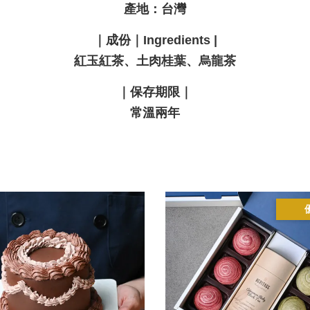
產地：台灣
｜
成份
｜Ingredients |
紅玉紅茶、土肉桂葉、烏龍茶
｜保存期限｜
常溫兩年