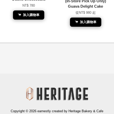
(In-Store Pick Up Only)
NT$ 780
Guava Delight Cake
從
NT$ 980
起
加入購物車
加入購物車
Copyright © 2026 earnestly created by Heritage Bakery & Cafe