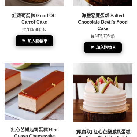
紅蘿蔔蛋糕 Good Ol '
海鹽惡魔蛋糕 Salted
Carrot Cake
Chocolate Devil's Food
Cake
從
NT$ 980
起
從
NT$ 795
起
加入購物車
加入購物車
紅心芭樂起司蛋糕 Red
(限自取) 紅心芭樂戚風蛋糕
Guava Cheesecake